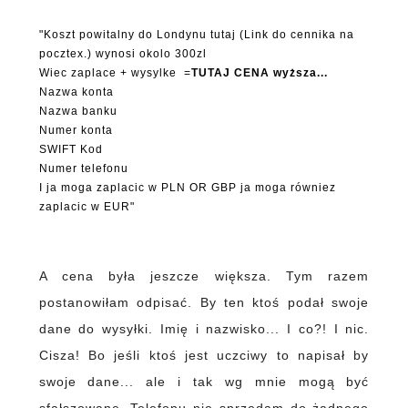
"Koszt powitalny do Londynu tutaj (Link do cennika na
pocztex.) wynosi okolo 300zl
Wiec zaplace + wysylke =
TUTAJ CENA wyższa...
Nazwa konta
Nazwa banku
Numer konta
SWIFT Kod
Numer telefonu
I ja moga zaplacic w PLN OR GBP ja moga równiez
zaplacic w EUR"
A cena była jeszcze większa. Tym razem
postanowiłam odpisać. By ten ktoś podał swoje
dane do wysyłki. Imię i nazwisko... I co?! I nic.
Cisza! Bo jeśli ktoś jest uczciwy to napisał by
swoje dane... ale i tak wg mnie mogą być