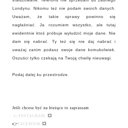
sfałszowane. Telefonu nie sprzedam do żadnego
Londynu. Nikomu też nie podam swoich danych.
Uważam, że takie sprawy powinno się
nagłaśniać. Ja rozumiem wszystko, ale tutaj
ewidentnie ktoś próbuje wyłudzić moje dane. Nie
dam się nabrać. Ty też się nie daj nabrać i
uważaj zanim podasz swoje dane komukolwiek.
Oszuści tylko czekają na Twoją chwilę nieuwagi.
Podaj dalej ku przestrodze.
Jeśli chcesz być na bieżąco to zapraszam
👉INSTAGRAM
💥
👉
FACEBOOK
💥