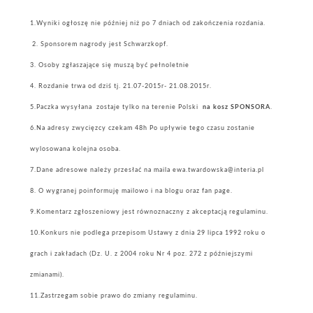
1.Wyniki ogłoszę nie później niż po 7 dniach od zakończenia rozdania.
2. Sponsorem nagrody jest Schwarzkopf.
3. Osoby zgłaszające się muszą być pełnoletnie
4. Rozdanie trwa od dziś tj. 21.07-2015r- 21.08.2015r.
5.Paczka wysyłana zostaje tylko na terenie Polski
na kosz SPONSORA
.
6.Na adresy zwycięzcy czekam 48h Po upływie tego czasu zostanie
wylosowana kolejna osoba.
7.Dane adresowe należy przesłać na maila ewa.twardowska@interia.pl
8. O wygranej poinformuję mailowo i na blogu oraz fan page.
9.Komentarz zgłoszeniowy jest równoznaczny z akceptacją regulaminu.
10.Konkurs nie podlega przepisom Ustawy z dnia 29 lipca 1992 roku o
grach i zakładach (Dz. U. z 2004 roku Nr 4 poz. 272 z późniejszymi
zmianami).
11.Zastrzegam sobie prawo do zmiany regulaminu.