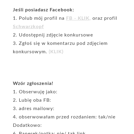
Jeśli posiadasz Facebook:
1. Polub mój profil na
FB - KLIK
,
oraz profil
Schwarzkopf
2. Udostępnij zdjęcie konkursowe
3. Zgłoś się w komentarzu pod zdjęciem
konkursowym.
(KLIK)
Wzór zgłoszenia!
1. Obserwuję jako:
2. Lubię oba FB:
3. adres mailowy:
4. obserwowałam przed rozdaniem: tak/nie
Dodatkowo:
6. Banerek/notka: nie/ tak link