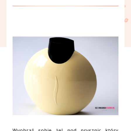
Wyobraź sobie żel pod prysznic który