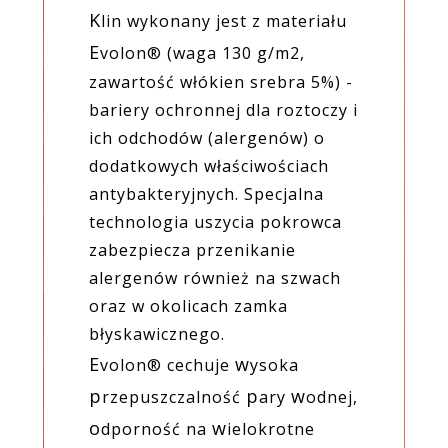
K
lin wykonany jest z materiału
E
volon® (waga 130 g/m2,
zawartość włókien srebra 5%) -
bariery ochronnej dla roztoczy i
ich odchodów (alergenów) o
dodatkowych właściwościach
antybakteryjnych. Specjalna
technologia uszycia pokrowca
zabezpiecza przenikanie
alergenów również na szwach
oraz w okolicach zamka
błyskawicznego.
E
w
volon® cechuje
ysoka
p
p
w
rzepuszczalność
ary
odnej,
o
w
dporność na
ielokrotne