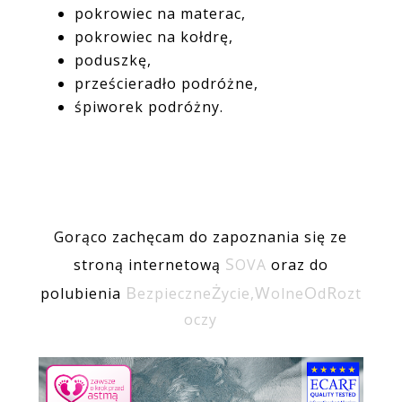
pokrowiec na materac,
pokrowiec na kołdrę,
poduszkę,
prześcieradło podróżne,
śpiworek podróżny.
Gorąco zachęcam do zapoznania się ze
S
stroną internetową
OVA
oraz do
B
Ż
W
O
R
polubienia
ezpieczne
ycie,
olne
d
ozt
oczy