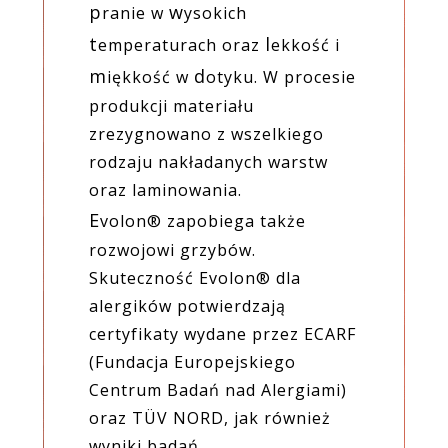
p
w
ranie w
ysokich
t
l
emperaturach oraz
ekkość i
m
d
iękkość w
otyku. W procesie
produkcji materiału
zrezygnowano z wszelkiego
rodzaju nakładanych warstw
oraz laminowania.
E
volon® zapobiega także
rozwojowi grzybów.
Skuteczność Evolon® dla
alergików potwierdzają
certyfikaty wydane przez ECARF
(Fundacja Europejskiego
Centrum Badań nad Alergiami)
oraz TÜV NORD, jak również
wyniki badań