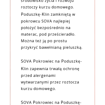
środowisko życia i rozwoju
roztoczy kurzu domowego.
P
K
oduszkę-
lin zamkniętą w
pokrowcu SOVA najlepiej
położyć bezpośrednio na
materac, pod prześcieradło.
Można też ją po prostu
przykryć bawełnianą pieluszką.
S
P
P
OVA
okrowiec na
oduszkę-
K
lin zapewnia trwałą ochronę
przed alergenami
wytwarzanymi przez roztocza
kurzu domowego.
S
P
P
OVA
okrowiec na
oduszkę-