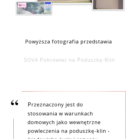
Powyższa fotografia przedstawia
S
P
P
K
OVA
okrowiec na
oduszkę-
lin
P
rzeznaczony jest do
stosowania w warunkach
domowych jako wewnętrzne
powleczenia na poduszkę-klin -