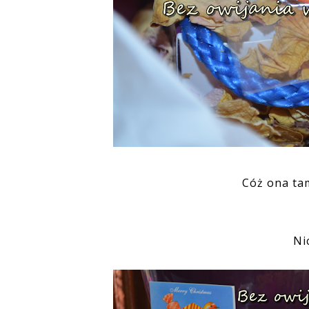
Cóż ona tam
Ni