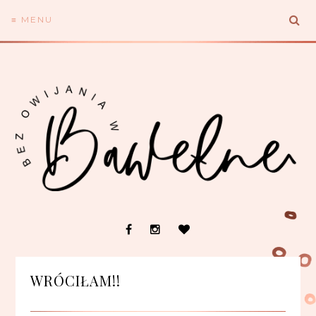
≡ MENU
WRÓCIŁAM!!