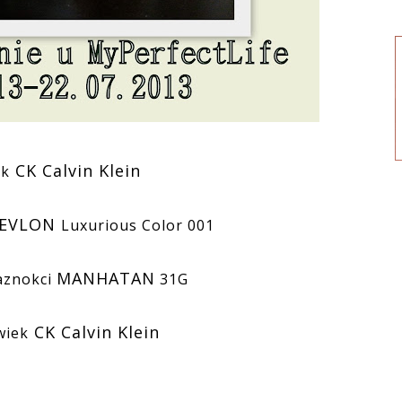
CK Calvin Klein
yk
REVLON
Luxurious Color 001
MANHATAN
aznokci
31G
CK Calvin Klein
wiek