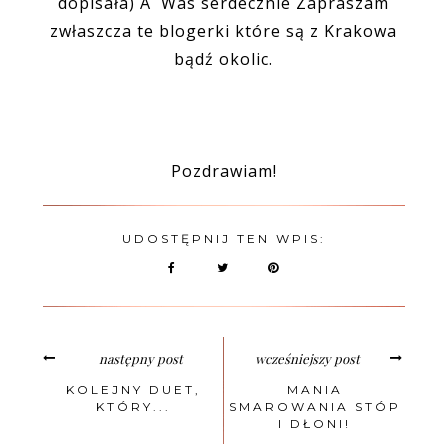
dopisała) A Was serdecznie Zapraszam
zwłaszcza te blogerki które są z Krakowa
bądź okolic.
Pozdrawiam!
UDOSTĘPNIJ TEN WPIS:
następny post
wcześniejszy post
KOLEJNY DUET,
MANIA
KTÓRY...
SMAROWANIA STÓP
I DŁONI!