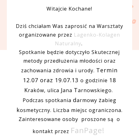
Witajcie Kochane!
Dziś chciałam Was zaprosić na Warsztaty
organizowane przez
Lagenko-Kolagen
Naturalny
.
Spotkanie będzie dotyczyło Skutecznej
metody przedłużenia młodości oraz
Termin
zachowania zdrowia i urody.
12.07 oraz 19.07.13
18
o godzinie
K
J
T
raków, ulica
ana
arnowskiego.
d
z
Podczas spotkania
armowy
abieg
k
osmetyczny. Liczba miejsc ograniczona.
Zainteresowane osoby proszone są o
FanPage!
kontakt przez