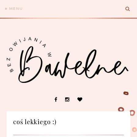
≡ MENU
coś lekkiego :)