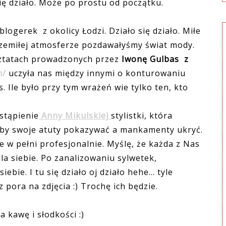
ię działo. Może po prostu od początku.
ogerek z okolicy Łodzi. Działo się działo. Miłe
rzemiłej atmosferze pozdawałyśmy świat mody.
sztatach prowadzonych przez
Iwonę Gulbas z
m/
uczyła nas między innymi o konturowaniu
 Ile było przy tym wrażeń wie tylko ten, kto
stąpienie
Anny Mikulskiej
stylistki, która
ć by swoje atuty pokazywać a mankamenty ukryć.
 w pełni profesjonalnie. Myślę, że każda z Nas
la siebie. Po zanalizowaniu sylwetek,
ebie. I tu się działo oj działo hehe... tyle
 pora na zdjęcia :) Trochę ich będzie.
 kawę i słodkości :)