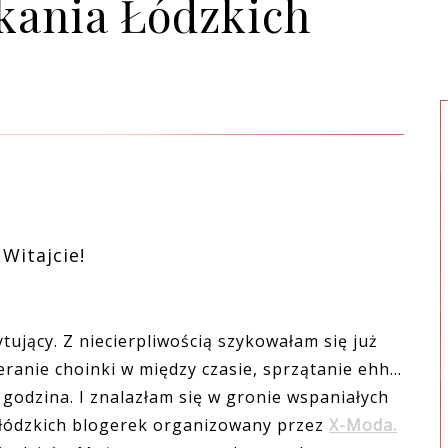
tkania Łódzkich
Witajcie!
ujący. Z niecierpliwością szykowałam się już
ranie choinki w między czasie, sprzątanie ehh...
godzina. I znalazłam się w gronie wspaniałych
u łódzkich blogerek organizowany przez
X-Moda.