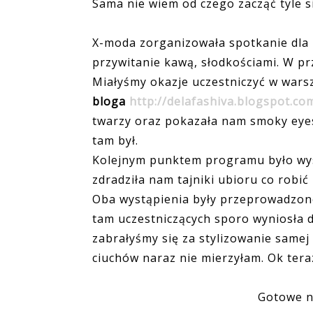
Sama nie wiem od czego zacząć tyle s
X-moda zorganizowała spotkanie dla bl
przywitanie kawą, słodkościami. W p
Miałyśmy okazje uczestniczyć w war
bloga
http://delafashiva.blogspot.co
twarzy oraz pokazała nam smoky eyes.
tam był.
Kolejnym punktem programu było wy
zdradziła nam tajniki ubioru co robi
Oba wystąpienia były przeprowadzone
tam uczestniczących sporo wyniosła d
zabrałyśmy się za stylizowanie samej si
ciuchów naraz nie mierzyłam. Ok teraz
Gotowe na