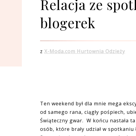
Relacja ze spo
blogerek
z
X-Moda.com Hurtownia Odzieży
Ten weekend był dla mnie mega ekscyt
od samego rana, ciągły pośpiech, ubie
Świąteczny gwar. W końcu nastała ta 
osób, które brały udział w spotkani