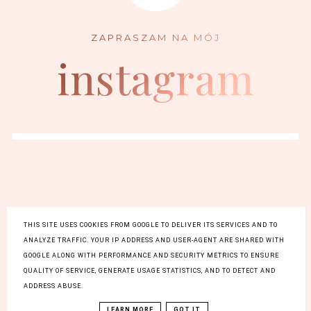
instagram
FACEBOOK
INSTAGRAM
THIS SITE USES COOKIES FROM GOOGLE TO DELIVER ITS SERVICES AND TO
BLOGLOVIN
ANALYZE TRAFFIC. YOUR IP ADDRESS AND USER-AGENT ARE SHARED WITH
GOOGLE ALONG WITH PERFORMANCE AND SECURITY METRICS TO ENSURE
QUALITY OF SERVICE, GENERATE USAGE STATISTICS, AND TO DETECT AND
ADDRESS ABUSE.
COPYRIGHT ©
BLOG DESIGN:
BEZOWIJANIAWBAWEŁNE|
KAROGRAFIA.PL
NAJLEPSZY W SIECI
LIFESTYLE
LEARN MORE
GOT IT